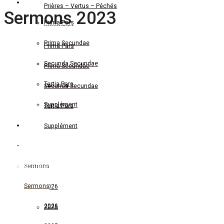
Saint Thomas d’Aquin
Prières – Vertus – Péchés
Sermons 2023
Prima Pars
Saint Thomas d’Aquin
Prima Secundae
Prima Pars
TITRE
CATÉGORIE
DURÉE
Secunda Secundae
Prima Secundae
Tertia Pars
Secunda Secundae
Temps de l'Epiphanie
25:44
Supplément
Tertia Pars
Lettres Doctrinales
Supplément
Temps de l'Epiphanie
36:12
Conférences Doctrinales
Lettres Doctrinales
Sermons
Conférences Doctrinales
Temps de l'Epiphanie
29:46
Sermons
2026
2026
2025