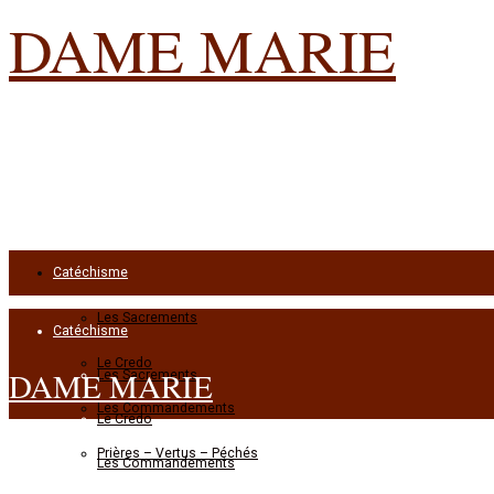
DAME MARIE
Catéchisme
Les Sacrements
Catéchisme
Le Credo
DAME MARIE
Les Sacrements
Les Commandements
Le Credo
Prières – Vertus – Péchés
Les Commandements