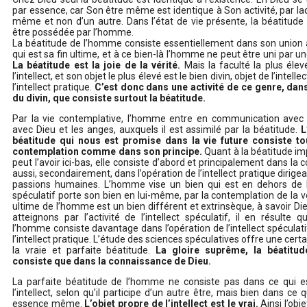
par essence, car Son être même est identique à Son activité, par laque
même et non d’un autre. Dans l’état de vie présente, la béatitude 
être possédée par l’homme.
La béatitude de l’homme consiste essentiellement dans son union a
qui est sa fin ultime, et à ce bien-là l’homme ne peut être uni par un
La béatitude est la joie de la vérité.
Mais la faculté la plus éle
l’intellect, et son objet le plus élevé est le bien divin, objet de l’intell
l’intellect pratique.
C’est donc dans une activité de ce genre, dan
du divin, que consiste surtout la béatitude.
Par la vie contemplative, l’homme entre en communication avec 
avec Dieu et les anges, auxquels il est assimilé par la béatitude.
L’
béatitude qui nous est promise dans la vie future consiste to
contemplation comme dans son principe.
Quant à la béatitude imp
peut l’avoir ici-bas, elle consiste d’abord et principalement dans la
aussi, secondairement, dans l’opération de l’intellect pratique dirigea
passions humaines. L’homme vise un bien qui est en dehors de lui
spéculatif porte son bien en lui-même, par la contemplation de la vé
ultime de l’homme est un bien différent et extrinsèque, à savoir 
atteignons par l’activité de l’intellect spéculatif, il en résulte 
l’homme consiste davantage dans l’opération de l’intellect spéculati
l’intellect pratique. L’étude des sciences spéculatives offre une certa
la vraie et parfaite béatitude.
La gloire suprême, la béatitu
consiste que dans la connaissance de Dieu.
La parfaite béatitude de l’homme ne consiste pas dans ce qui es
l’intellect, selon qu’il participe d’un autre être, mais bien dans ce 
essence même.
L’objet propre de l’intellect est le vrai.
Ainsi l’obj