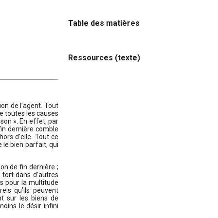
Table des matières
Ressources (texte)
tion de l’agent. Tout
re toutes les causes
ison ». En effet, par
fin dernière comble
hors d’elle. Tout ce
le bien parfait, qui
on de fin dernière ;
à tort dans d’autres
s pour la multitude
els qu’ils peuvent
t sur les biens de
ins le désir infini