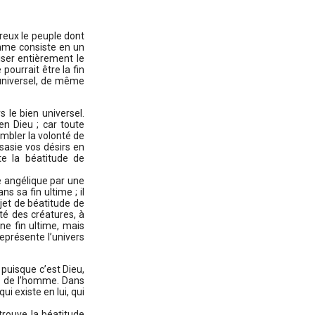
reux le peuple dont
omme consiste en un
iser entièrement le
 pourrait être la fin
n universel, de même
 le bien universel.
en Dieu ; car toute
mbler la volonté de
sasie vos désirs en
te la béatitude de
e angélique par une
 sa fin ultime ; il
jet de béatitude de
lité des créatures, à
ne fin ultime, mais
eprésente l’univers
 puisque c’est Dieu,
té de l’homme. Dans
i existe en lui, qui
trouve la béatitude