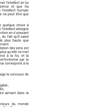
r l’intellect en lui
essence et que Sa
l’intellect humain
te ne peut être que
te quelque chose à
 l’intellect atteigne
ection en s’unissant
u fait qu’Il saisit
ude plus haute que
nement.
tation des sens est
 plus qu’elle ne met
ond à la foi, et la
perfectionné par la
vrai correspond à la
exige le concours de
gible ;
in,
être aimant dans la
érieurs du monde