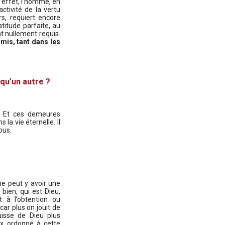
n effet, l’homme, en
ctivité de la vertu
rs, requiert encore
titude parfaite, au
nt nullement requis.
mis, tant dans les
qu’un autre ?
Et ces demeures
la vie éternelle. Il
ous.
ne peut y avoir une
bien, qui est Dieu,
 à l’obtention ou
car plus on jouit de
uisse de Dieu plus
ux ordonné à cette