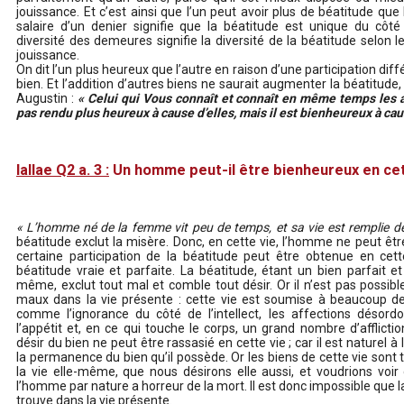
jouissance. Et c’est ainsi que l’un peut avoir plus de béatitude que l
salaire d’un denier signifie que la béatitude est unique du côté 
diversité des demeures signifie la diversité de la béatitude selon l
jouissance.
On dit l’un plus heureux que l’autre en raison d’une participation d
bien. Et l’addition d’autres biens ne saurait augmenter la béatitude, c
Augustin :
« Celui qui Vous connaît et connaît en même temps les a
pas rendu plus heureux à cause d’elles, mais il est bienheureux à cau
IaIIae Q2 a. 3 :
Un homme peut-il être bienheureux en cet
« L’homme né de la femme vit peu de temps, et sa vie est remplie de
béatitude exclut la misère. Donc, en cette vie, l’homme ne peut êt
certaine participation de la béatitude peut être obtenue en cett
béatitude vraie et parfaite. La béatitude, étant un bien parfait et 
même, exclut tout mal et comble tout désir. Or il n’est pas possible
maux dans la vie présente : cette vie est soumise à beaucoup de
comme l’ignorance du côté de l’intellect, les affections désor
l’appétit et, en ce qui touche le corps, un grand nombre d’afflictio
désir du bien ne peut être rassasié en cette vie ; car il est naturel 
la permanence du bien qu’il possède. Or les biens de cette vie sont
la vie elle-même, que nous désirons elle aussi, et voudrions voir 
l’homme par nature a horreur de la mort. Il est donc impossible que l
trouve dans la vie présente.