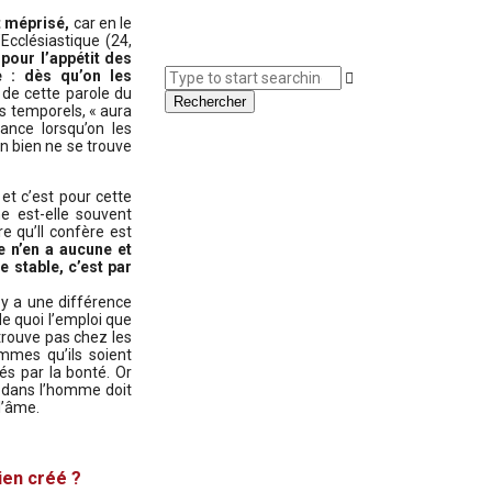
st méprisé,
car en le
Ecclésiastique (24,
pour l’appétit des
e : dès qu’on les
 de cette parole du
Rechercher
ns temporels, « aura
sance lorsqu’on les
n bien ne se trouve
et c’est pour cette
e est-elle souvent
e qu’Il confère est
e n’en a aucune et
e stable, c’est par
 y a une différence
de quoi l’emploi que
trouve pas chez les
mmes qu’ils soient
lés par la bonté. Or
t dans l’homme doit
l’âme.
ien créé ?