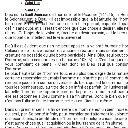
Saint Luc
Saint Luc
Dieu est la vie heureuse de l’homme , et le Psaume (144, 15) : « Heu
Saint Jean
le Seigneur est le Dieu. » Il est impossible que la béatitude de l’h
Saint Jean
bien créé. En effet, la béatitude est un bien parfait, capable d’apa
Actes du Magistère
désir, sans quoi, et s’il restait encore quelque chose à désirer, elle ne
ultime. Or l’objet de la volonté, faculté du désir humain, est le bie
Actes du Magistère
que l’objet de l’intellect est le vrai universel.
D’où il est évident que rien ne peut apaiser la volonté humaine hors
Celuici ne se trouve réalisé en aucune créature, mais seulement 
créature ne possède qu’une bonté participée. Ainsi Dieu seul peut co
l’homme, selon ces paroles du Psaume (103, 5) : « C’est Lui qui ras
vous comblant de biens. » C’est donc en Dieu seul que consis
l’homme.
Le plus haut état de l’homme touche au plus bas degré de la natur
certaine ressemblance ; mais l’homme ne s’arrête pas là comme dans
remonte jusqu’à la source universelle du bien, qui est le commun ob
tous les bienheureux, au titre de bien infini et parfait. Or l’universa
laquelle l’homme se rapporte comme la partie au tout, n’est pas u
elle est ordonnée à Dieu comme à sa fin ultime. Donc le bien que r
n’est pas l’ultime fin de l’homme, celle-ci est Dieu Lui-même.
Dans un premier sens, la fin dernière de l’homme est un bien incréé,
qui seul, par Sa bonté infinie, peut combler parfaitement la volon
un second sens, la béatitude de l’homme est quelque chose de créé qu
n’est autre chose que l’acquisition ou la jouissance de la fin ultime.
Chez Dieu seul la béatitude est identique à l’existence. En Dieu se 