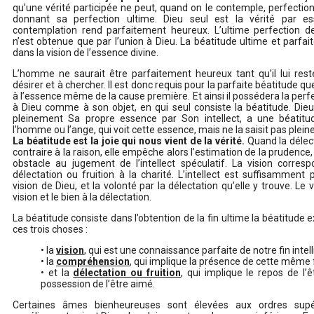
qu’une vérité participée ne peut, quand on le contemple, perfectionne
donnant sa perfection ultime. Dieu seul est la vérité par 
contemplation rend parfaitement heureux. L’ultime perfection de 
n’est obtenue que par l’union à Dieu. La béatitude ultime et parfai
dans la vision de l’essence divine.
L’homme ne saurait être parfaitement heureux tant qu’il lui res
désirer et à chercher. Il est donc requis pour la parfaite béatitude que
à l’essence même de la cause première. Et ainsi il possédera la perf
à Dieu comme à son objet, en qui seul consiste la béatitude. Dieu, d
pleinement Sa propre essence par Son intellect, a une béatit
l’homme ou l’ange, qui voit cette essence, mais ne la saisit pas plei
La béatitude est la joie qui nous vient de la vérité.
Quand la délec
contraire à la raison, elle empêche alors l’estimation de la prudence,
obstacle au jugement de l’intellect spéculatif. La vision corresp
délectation ou fruition à la charité. L’intellect est suffisamment 
vision de Dieu, et la volonté par la délectation qu’elle y trouve. Le 
vision et le bien à la délectation.
La béatitude consiste dans l’obtention de la fin ultime la béatitude 
ces trois choses :
• la
vision
, qui est une connaissance parfaite de notre fin intelli
• la
compréhension
, qui implique la présence de cette même f
• et la
délectation ou fruition
, qui implique le repos de l’
possession de l’être aimé.
Certaines âmes bienheureuses sont élevées aux ordres sup