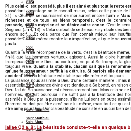
2025
2024
Plus celui-ci est possédé, plus il est aimé et plus tout le reste e
possédant davantage on le connaît mieux, selon cette parole de l’
2024
2023
21) : « Ceux qui se nourrissent de moi auront encore faim. »
Mais 
richesses et de tous les biens temporels, c’est le contrair
possède, on les méprise et on désire autre chose.
C’est le sens
2023
2022
Seigneur (Jn 4, 13) : « Celui qui boit de cette eau », symbole des bie
encore soif ». Et cela parce que l’on connaît mieux leur insuffi
2022
2021
possède. Ce fait même montre leur imperfection, et que le souverai
pas là.
2021
2020
Quant à la vraie récompense de la vertu, c’est la béatitude même, 
fin-là que les hommes vertueux agissent. Aussi la gloire humain
2020
trompeuse. Comme Dieu, au contraire, ne peut Se tromper, la gloir
2019
toujours vraie.
Quant à la stabilité, chacun sait que la renommé
qu’une fausse rumeur suffit à la détruire. Si parfois elle demeur
2019
2018
accident.
Mais la béatitude est stable par elle-même et toujours.
La puissance nous assimile à Dieu d’une certaine manière ; mais il
2018
essentielle. La puissance divine est identique à Sa bonté, en raison 
2017
Dieu fait de Sa puissance est nécessairement bon. Mais cela ne se 
hommes, et c’est pourquoi il ne suffit pas à la béatitude des ho
2017
Exégèse des Évangiles
assimilés à Dieu par la puissance, s’ils ne Lui sont en outre assimi
l’homme ne doit pas être aimé pour lui-même, mais tout ce qui es
Exégèse des Évangiles
être aimé pour Dieu. Donc la béatitude ne consiste en aucun bien de 
Saint Matthieu
Saint Matthieu
Saint Marc
IaIIae Q2 a. 8 :
La béatitude consiste-t-elle en quelque b
Saint Marc