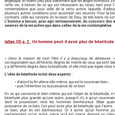
angélique, et voient Dieu plus clairement que les anges inférieurs. E
cette vie, a besoin de ce qui est nécessaire au corps, tant pour l’a
contemplative que pour celle de la vertu active, laquelle, d’ailleu
plusieurs autres conditions pour accomplir ses oeuvres. Pour la béa
contraire, celle qui consiste en la vision de Dieu, de tels biens ne so
L’homme a besoin, pour agir vertueusement, du concours des a
oeuvres de la vie active que dans celles de la vie contemplative.
IaIIae Q5 a. 2 :
Un homme peut-il avoir plus de béatitude 
« Dans la maison de mon Père il y a beaucoup de demeures. »
correspondent aux différents degrés de mérite de ceux qui sont dans 
y a différents degrés dans la béatitude, et elle n’est pas égale chez t
L’idée de béatitude inclut deux aspects :
• d’abord la fin ultime elle-même, qui est le souverain bien ;
• puis l’obtention ou la jouissance de ce bien.
En ce qui concerne le bien même qui est l’objet de la béatitude, il 
béatitude plus grande qu’une autre, puisqu’il n’y a qu’un souverain 
dont la possession rend les hommes bienheureux. Mais quant
jouissance de ce bien, l’un peut avoir plus de béatitude que l’autre ; 
ce bien, plus on est bienheureux. Or il arrive qu’un homme jo
parfaitement qu’un autre, parce qu’il est mieux disposé ou mie