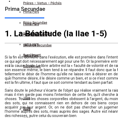
Saint Thomas d’Aquin
Prières – Vertus – Péchés
Prima Secundae
Prima Pars
Saint Thomas d’Aquin
Prima Secundae
Prima Pars
1. La Béatitude (Ia IIae 1-5)
Secunda Secundae
Prima Secundae
Tertia Pars
Secunda Secundae
Supplément
Tertia Pars
Si la fin est dernière dans l’exécution, elle est première dans l’inten
ce qui agit doit nécessairement agir pour une fin. Or la première ent
est la cause finale. Le libre arbitre est la « faculté de volonté et de ra
Lettres Doctrinales
Supplément
son essence même, le bien tend à se répandre. Il faut donc que la 
tellement le désir de l’homme qu’elle ne laisse rien à désirer en de
Conférences Doctrinales
Lettres Doctrinales
que l’homme désire, il le désire comme un bien, et si ce n’est comme 
est la fin ultime, il faut que ce soit comme tendant au bien parfait.
Sermons
Conférences Doctrinales
Sans doute le pécheur s’écarte de l’objet qui réalise vraiment la rais
mais il n’en garde pas moins l’intention de cette fin, qu’il cherche 
Sermons
2026
choses. Toutes les choses corporelles obéissent à l’argent, du moin
des sots, qui ne connaissent rien en dehors de ces biens corpor
acquérir par leur argent. Or, on ne doit pas chercher un jugemen
2026
2025
l’homme auprès des sots, mais auprès des sages. Autre est néanmo
des richesses, autre celui du souverain bien.