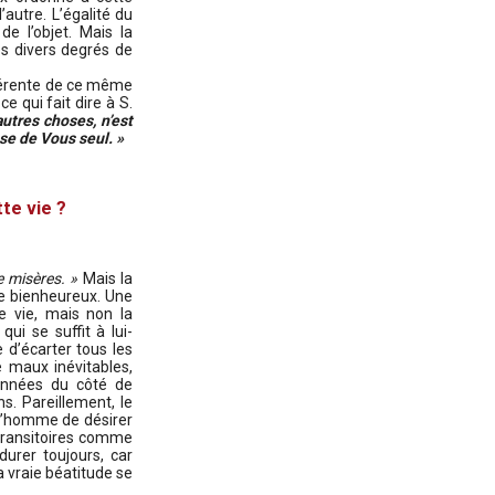
’autre. L’égalité du
de l’objet. Mais la
es divers degrés de
ifférente de ce même
e qui fait dire à S.
utres choses, n’est
se de Vous seul. »
te vie ?
 misères. »
Mais la
re bienheureux. Une
e vie, mais non la
qui se suffit à lui-
 d’écarter tous les
 maux inévitables,
données du côté de
ns. Pareillement, le
à l’homme de désirer
 transitoires comme
durer toujours, car
a vraie béatitude se