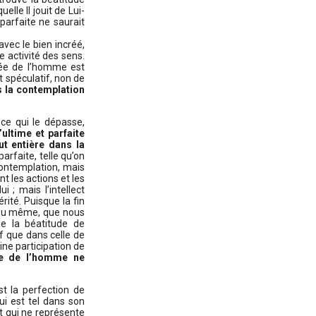
lle Il jouit de Lui-
parfaite ne saurait
vec le bien incréé,
e activité des sens.
vée de l’homme est
ect spéculatif, non de
s la contemplation
ce qui le dépasse,
ultime et parfaite
ut entière dans la
arfaite, telle qu’on
 contemplation, mais
nt les actions et les
 ; mais l’intellect
rité. Puisque la fin
Dieu même, que nous
que la béatitude de
f que dans celle de
ine participation de
de de l’homme ne
t la perfection de
qui est tel dans son
et qui ne représente