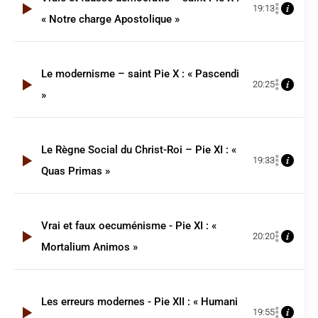
19:13
« Notre charge Apostolique »
Le modernisme – saint Pie X : « Pascendi
20:25
»
Le Règne Social du Christ-Roi – Pie XI : «
19:33
Quas Primas »
Vrai et faux oecuménisme - Pie XI : «
20:20
Mortalium Animos »
Les erreurs modernes - Pie XII : « Humani
19:55