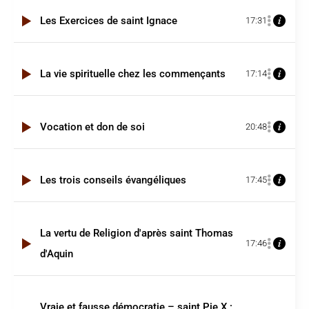
Les Exercices de saint Ignace
17:31
La vie spirituelle chez les commençants
17:14
Vocation et don de soi
20:48
Les trois conseils évangéliques
17:45
La vertu de Religion d'après saint Thomas
17:46
d'Aquin
Vraie et fausse démocratie – saint Pie X :