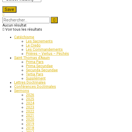
Aucun résultat
Voir tous les résultats
Catéchisme
Les Sacrements
Le Credo
Les Commandements
Prières – Vertus – Péchés
Saint Thomas d’Aquin
Prima Pars
Prima Secundae
Secunda Secundae
Tertia Pars
Supplément
Lettres Doctrinales
Conférences Doctrinales
Sermons
2026
2025
2024
2023
2022
2021
2020
2019
2018
2017