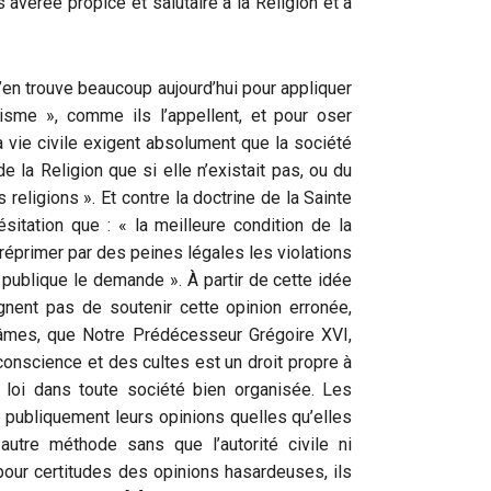
 avérée propice et salutaire à la Religion et à
s’en trouve beaucoup aujourd’hui pour appliquer
lisme », comme ils l’appellent, et pour oser
a vie civile exigent absolument que la société
 la Religion que si elle n’existait pas, ou du
religions ». Et contre la doctrine de la Sainte
ésitation que : « la meilleure condition de la
 réprimer par des peines légales les violations
té publique le demande ». À partir de cette idée
gnent pas de soutenir cette opinion erronée,
 âmes, que Notre Prédécesseur Grégoire XVI,
e conscience et des cultes est un droit propre à
 loi dans toute société bien organisée. Les
t publiquement leurs opinions quelles qu’elles
autre méthode sans que l’autorité civile ni
 pour certitudes des opinions hasardeuses, ils