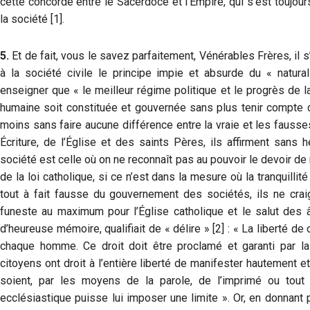
cette concorde entre le Sacerdoce et l’Empire, qui s’est toujours
la société [1].
5.
Et de fait, vous le savez parfaitement, Vénérables Frères, il 
à la société civile le principe impie et absurde du « natura
enseigner que « le meilleur régime politique et le progrès de l
humaine soit constituée et gouvernée sans plus tenir compte de
moins sans faire aucune différence entre la vraie et les fausses 
Écriture, de l’Église et des saints Pères, ils affirment sans h
société est celle où on ne reconnaît pas au pouvoir le devoir de
de la loi catholique, si ce n’est dans la mesure où la tranquilli
tout à fait fausse du gouvernement des sociétés, ils ne crai
funeste au maximum pour l’Église catholique et le salut des
d’heureuse mémoire, qualifiait de « délire » [2] : « La liberté d
chaque homme. Ce droit doit être proclamé et garanti par la
citoyens ont droit à l’entière liberté de manifester hautement e
soient, par les moyens de la parole, de l’imprimé ou tout 
ecclésiastique puisse lui imposer une limite ». Or, en donnant