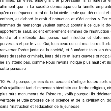
familles. En effet, enseignant et professant la si funeste
affirment que : « La société domestique ou la famille emprunte a
qu’en conséquence c’est de la loi civile seule que découlent et
enfants, et d’abord le droit d’instruction et d’éducation. » Pa
hommes de mensonge veulent surtout aboutir à ce que la doctr
apportent le salut, soient entièrement éliminés de l’instruction
tendre et malléable des jeunes soit infectée et déformée 
perverses et par le vice. Oui, tous ceux qui ont mis leurs efforts
renverser l’ordre juste de la société, et à anéantir tous les dro
leurs desseins criminels, leurs désirs et leurs œuvres principa
ne s’y attend pas, comme Nous l’avons indiqué plus haut ; et ils
cette jeunesse.
10.
Voilà pourquoi jamais ils ne cessent d’infliger toutes sortes 
d’où rejaillirent tant d’immenses bienfaits sur l’ordre religieux, c
plus sûrs monuments de l’histoire ; voilà pourquoi ils déclar
véritable et utile progrès de la science et de la civilisation, d
dans l’instruction et l’éducation de la jeunesse.