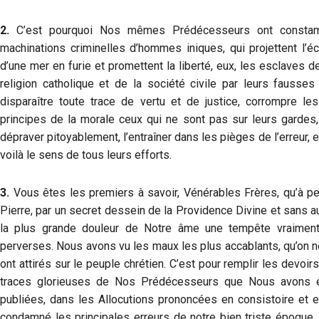
2.
C’est pourquoi Nos mêmes Prédécesseurs ont constam
machinations criminelles d’hommes iniques, qui projettent 
d’une mer en furie et promettent la liberté, eux, les esclaves d
religion catholique et de la société civile par leurs fausses 
disparaître toute trace de vertu et de justice, corrompre l
principes de la morale ceux qui ne sont pas sur leurs gardes, 
dépraver pitoyablement, l’entraîner dans les pièges de l’erreur, et
voilà le sens de tous leurs efforts.
3.
Vous êtes les premiers à savoir, Vénérables Frères, qu’à pe
Pierre, par un secret dessein de la Providence Divine et sans 
la plus grande douleur de Notre âme une tempête vraiment 
perverses. Nous avons vu les maux les plus accablants, qu’on n
ont attirés sur le peuple chrétien. C’est pour remplir les devoi
traces glorieuses de Nos Prédécesseurs que Nous avons éle
publiées, dans les Allocutions prononcées en consistoire et 
condamné les principales erreurs de notre bien triste époque, 