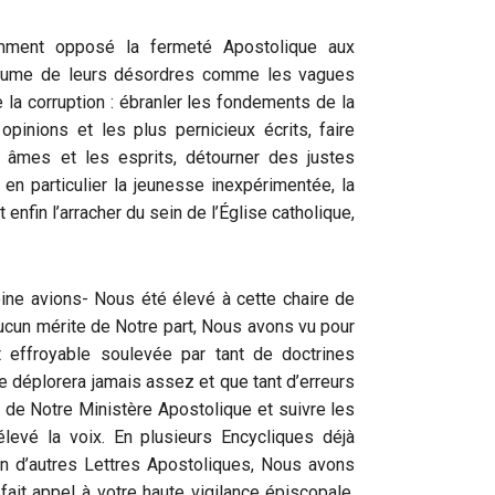
ment opposé la fermeté Apostolique aux
l’écume de leurs désordres comme les vagues
e la corruption : ébranler les fondements de la
opinions et les plus pernicieux écrits, faire
es âmes et les esprits, détourner des justes
en particulier la jeunesse inexpérimentée, la
 enfin l’arracher du sein de l’Église catholique,
ine avions- Nous été élevé à cette chaire de
aucun mérite de Notre part, Nous avons vu pour
effroyable soulevée par tant de doctrines
e déplorera jamais assez et que tant d’erreurs
rs de Notre Ministère Apostolique et suivre les
vé la voix. En plusieurs Encycliques déjà
en d’autres Lettres Apostoliques, Nous avons
fait appel à votre haute vigilance épiscopale,