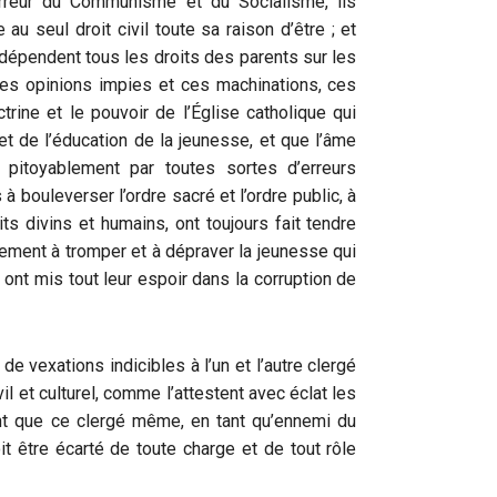
 erreur du Communisme et du Socialisme, ils
u seul droit civil toute sa raison d’être ; et
 dépendent tous les droits des parents sur les
r ces opinions impies et ces machinations, ces
ine et le pouvoir de l’Église catholique qui
 et de l’éducation de la jeunesse, et que l’âme
pitoyablement par toutes sortes d’erreurs
 à bouleverser l’ordre sacré et l’ordre public, à
its divins et humains, ont toujours fait tendre
lement à tromper et à dépraver la jeunesse qui
 ont mis tout leur espoir dans la corruption de
de vexations indicibles à l’un et l’autre clergé
ivil et culturel, comme l’attestent avec éclat les
ent que ce clergé même, en tant qu’ennemi du
oit être écarté de toute charge et de tout rôle