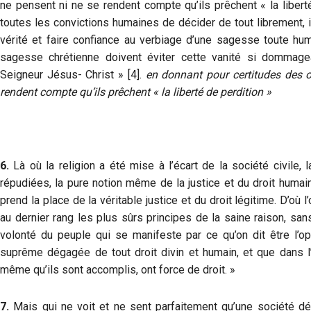
ne pensent ni ne se rendent compte qu’ils prêchent « la liberté 
toutes les convictions humaines de décider de tout librement, i
vérité et faire confiance au verbiage d’une sagesse toute hum
sagesse chrétienne doivent éviter cette vanité si dommag
Seigneur Jésus- Christ » [4].
en donnant pour certitudes des o
rendent compte qu’ils prêchent « la liberté de perdition »
6.
Là où la religion a été mise à l’écart de la société civile, la
répudiées, la pure notion même de la justice et du droit humain 
prend la place de la véritable justice et du droit légitime. D’où 
au dernier rang les plus sûrs principes de la saine raison, sa
volonté du peuple qui se manifeste par ce qu’on dit être l’opi
suprême dégagée de tout droit divin et humain, et que dans l’
même qu’ils sont accomplis, ont force de droit. »
7.
Mais qui ne voit et ne sent parfaitement qu’une société dég