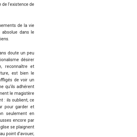
 de l’existence de
énements de la vie
i absolue dans le
iens.
sans doute un peu
tionalisme désirer
e, reconnaître et
ture, est bien le
fligés de voir un
ne qu’ils adhérent
ment le magistère
 : ils oublient, ce
ur pour garder et
 non seulement en
ausses encore par
glise se plaignent
au point d’avouer,