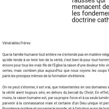
fausses qui
menacent de
les fondemen
doctrine cat
Vénérables Frères
Que la famille humaine tout entière ne s’entende pas en matière relig
qu’elle tende à se tenir loin de la vérité, c’est bien là pour tout ho
encore pour tous les vrais fils de l’Eglise la raison d’une douleur très v
certes, mais combien plus aujourd’hui que nous voyons les coups 
parts les principes mêmes de la formation chrétienne.
On ne peut s’étonner, il est vrai, que mésententes en ces domaines
la vérité aient toujours sévi, en dehors du bercail du Christ. En effet,
moins, la raison humaine est, par sa propre force et à sa seule lumièr
parvenir à la connaissance vraie et certaine d’un Dieu unique et per
Providence protège et gouverne le monde, et à l’intuition aussi de la loi