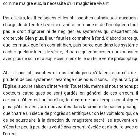
comme malgré eux, la nécessité d’un magistère vivant.
Par ailleurs, les théologiens et les philosophes catholiques, auxquels
charge de défendre la vérité divine et humaine et de l’inculquer à tou
pas le droit d’ignorer ni de négliger les systèmes qui s’écartent p
droite voie. Bien plus, il leur faut les connaître à fond, d’abord parce q
que les maux que l’on connaît bien, puis parce que dans les systèm
cacher quelque lueur de vérité, et parce qu’enfin ces erreurs poussent
avec plus de soin et à apprécier mieux telle ou telle vérité philosophiq
Ah ! si nos philosophes et nos théologiens s’étaient efforcés de 
prudent de ces systèmes l’avantage que nous disons, il n’y, aurait, po
l’Eglise, aucune raison d’intervenir. Toutefois, même si nous tenons p
docteurs catholiques se sont gardés en général de ces erreurs, i
certain qu’il en est aujourd’hui, tout comme aux temps apostoliques
plus qu’il convient, aux nouveautés dans la crainte de passer pour ig
que charrie un siècle de progrès scientifiques : on les voit alors qui, d
de se soustraire à la direction du magistère sacré, se trouvent e
s’écarter peu à peu de la vérité divinement révélée et d’induire avec 
l’erreur.