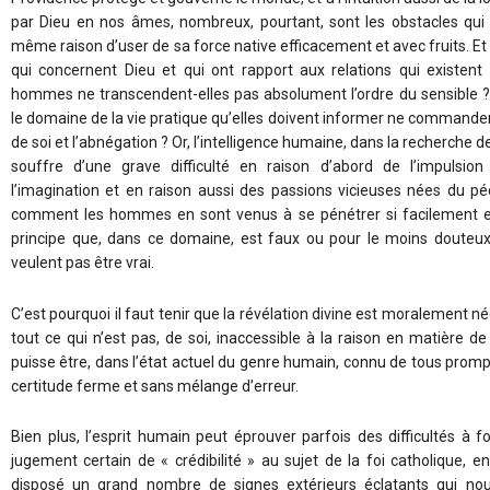
par Dieu en nos âmes, nombreux, pourtant, sont les obstacles qu
même raison d’user de sa force native efficacement et avec fruits. Et d
qui concernent Dieu et qui ont rapport aux relations qui existent 
hommes ne transcendent-elles pas absolument l’ordre du sensible ?
le domaine de la vie pratique qu’elles doivent informer ne commanden
de soi et l’abnégation ? Or, l’intelligence humaine, dans la recherche de
souffre d’une grave difficulté en raison d’abord de l’impulsio
l’imagination et en raison aussi des passions vicieuses nées du péc
comment les hommes en sont venus à se pénétrer si facilement
principe que, dans ce domaine, est faux ou pour le moins douteux 
veulent pas être vrai.
C’est pourquoi il faut tenir que la révélation divine est moralement n
tout ce qui n’est pas, de soi, inaccessible à la raison en matière d
puisse être, dans l’état actuel du genre humain, connu de tous pro
certitude ferme et sans mélange d’erreur.
Bien plus, l’esprit humain peut éprouver parfois des difficultés à 
jugement certain de « crédibilité »
au sujet de la foi catholique, e
disposé un grand nombre de signes extérieurs éclatants qui no