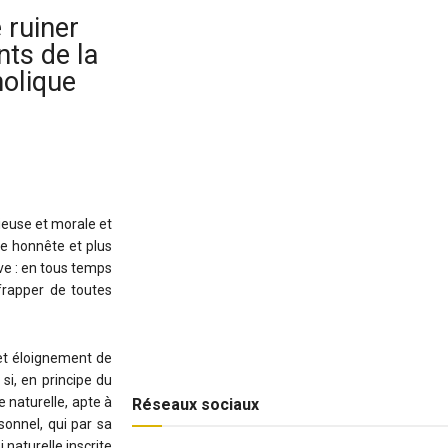
 ruiner
ts de la
holique
ieuse et morale et
mme honnête et plus
ive : en tous temps
frapper de toutes
 et éloignement de
 si, en principe du
e naturelle, apte à
Réseaux sociaux
sonnel, qui par sa
 naturelle inscrite