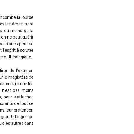
 incombe la lourde
tes les âmes, n’ont
lus ou moins de la
u’on ne peut guérir
es erronés peut se
 l’esprit à scruter
ue et théologique.
tirer de l’examen
ur le magistère de
our certain que les
l n’est pas moins
, pour s’attacher,
norants de tout ce
ans leur prétention
n grand danger de
eux les autres dans