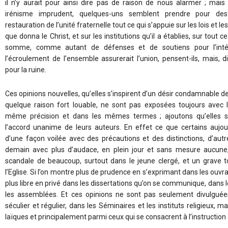
il n’y aurait pour ainsi dire pas de raison de nous alarmer ; mai
irénisme imprudent, quelques-uns semblent prendre pour des
restauration de l’unité fraternelle tout ce qui s’appuie sur les lois et 
que donna le Christ, et sur les institutions qu’il a établies, sur tout c
somme, comme autant de défenses et de soutiens pour l’intég
l’écroulement de l’ensemble assurerait l’union, pensent-ils, mais, di
pour la ruine.
Ces opinions nouvelles, qu’elles s’inspirent d’un désir condamnable 
quelque raison fort louable, ne sont pas exposées toujours avec
même précision et dans les mêmes termes ; ajoutons qu’elles so
l’accord unanime de leurs auteurs. En effet ce que certains aujou
d’une façon voilée avec des précautions et des distinctions, d’aut
demain avec plus d’audace, en plein jour et sans mesure aucune,
scandale de beaucoup, surtout dans le jeune clergé, et un grave to
l’Eglise. Si l’on montre plus de prudence en s’exprimant dans les ouvr
plus libre en privé dans les dissertations qu’on se communique, dans 
les assemblées. Et ces opinions ne sont pas seulement divulguée
séculier et régulier, dans les Séminaires et les instituts religieux, m
laïques et principalement parmi ceux qui se consacrent à l’instruction 