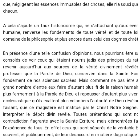
que, négligeant les essences immuables des choses, elle n’a souci que
chacun.
A cela s’ajoute un faux historicisme qui, ne s’attachant qu’aux év
humaine, renverse les fondements de toute vérité et de toute lo
domaine de la philosophie et plus encore dans celui des dogmes chrét
En présence d’une telle confusion d’opinions, nous pourrions être 
consolés de voir ceux qui étaient nourris jadis des principes du ra
revenir aujourd’hui aux sources de la vérité divinement révélé
professer que la Parole de Dieu, conservée dans la Sainte Ecri
fondement de nos sciences sacrées. Mais comment ne pas être af
grand nombre d’entre eux faire d’autant plus fi de la raison humai
plus fermement à la Parole de Dieu et repousser d’autant plus vive
ecclésiastique qu’ils exaltent plus volontiers l’autorité de Dieu révélant
faisant, que ce magistère est institué par le Christ Notre Seigne
interpréter le dépôt divin révélé. Toutes prétentions qui sont
contradiction flagrante avec la Sainte Ecriture, mais démontrées f
l’expérience de tous. En effet ceux qui sont séparés de la véritable E
souvent, et publiquement, de leur désaccord en matière dogmatique 