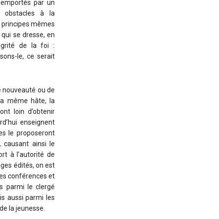
s emportés par un
 obstacles à la
les principes mêmes
e qui se dresse, en
rité de la foi :
sons-le, ce serait
de nouveauté ou de
 la même hâte, la
nt loin d’obtenir
rd’hui enseignent
res le proposeront
 causant ainsi le
rt à l’autorité de
ages édités, on est
les conférences et
s parmi le clergé
ais aussi parmi les
de la jeunesse.