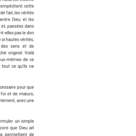
i empêchent cette
e fait, les vérités
entre Dieu et les
 et, passées dans
t-elles pas le don
 si hautes vérités,
n des sens et de
hé originel. Voilà
 eux-mêmes de ce
tout ce qu’ils ne
écessaire pour que
e foi et de mœurs,
mptement, avec une
formuler un simple
ncore que Dieu ait
us permettent de