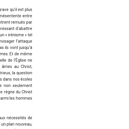
rave qu’il est plus
a mésentente entre
ontrent remués par
pressant d’abattre
un « irénisme » tel
nvisager l’attaque
s ils vont jusqu’à
ogmes. Et de même
lle de l’Église ne
s âmes au Christ,
rieux, la question
es dans nos écoles
tre non seulement
le règne du Christ
 parmi les hommes
aux nécessités de
t un plan nouveau,