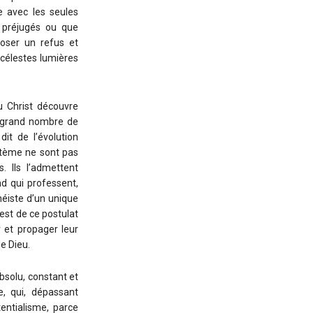
ne avec les seules
s préjugés ou que
poser un refus et
 célestes lumières
u Christ découvre
n grand nombre de
it de l’évolution
ystème ne sont pas
. Ils l’admettent
d qui professent,
éiste d’un unique
’est de ce postulat
 et propager leur
e Dieu.
absolu, constant et
e, qui, dépassant
entialisme, parce