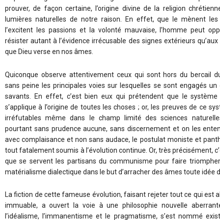
prouver, de façon certaine, l’origine divine de la religion chrétien
lumières naturelles de notre raison. En effet, que le mènent le
l’excitent les passions et la volonté mauvaise, l’homme peut op
résister autant à l’évidence irrécusable des signes extérieurs qu’aux
que Dieu verse en nos âmes.
Quiconque observe attentivement ceux qui sont hors du bercail d
sans peine les principales voies sur lesquelles se sont engagés u
savants. En effet, c’est bien eux qui prétendent que le système d
s’applique à l’origine de toutes les choses ; or, les preuves de ce s
irréfutables même dans le champ limité des sciences naturelles
pourtant sans prudence aucune, sans discernement et on les enten
avec complaisance et non sans audace, le postulat moniste et panth
tout fatalement soumis à l’évolution continue. Or, très précisément, c
que se servent les partisans du communisme pour faire triompher
matérialisme dialectique dans le but d’arracher des âmes toute idée d
La fiction de cette fameuse évolution, faisant rejeter tout ce qui est 
immuable, a ouvert la voie à une philosophie nouvelle aberrant
l’idéalisme, l’immanentisme et le pragmatisme, s’est nommé exist