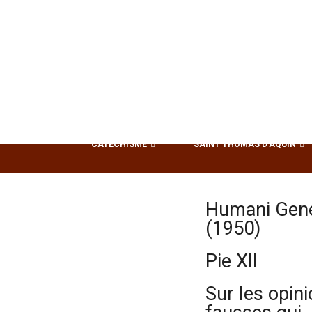
CATÉCHISME
SAINT THOMAS D’AQUIN
Humani Gene
(1950)
Pie XII
Sur les opin