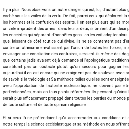
Il y a plus. Nous observons un autre danger qui est, lui, d’autant plus g
caché sous les voiles de la vertu. De fait, parmi ceux qui déplorent l
les hommes et la confusion des esprits, il en est plusieurs qui se m
un zèle imprudent des âmes : dans leur ardeur, ils brûlent d’un désir 
les enceintes qui séparent d’honnêtes gens : on les voit adopter alors 
que, laissant de côté tout ce qui divise, ils ne se contentent pas d’e
contre un athéisme envahissant par l’union de toutes les forces, mai
envisager une conciliation des contraires, seraient-ils même des d
que certains jadis avaient déjà demandé si l’apologétique traditionne
constituait pas un obstacle plutôt qu’un secours pour gagner le
aujourd’hui il en est encore qui ne craignent pas de soulever, avec sé
de savoir si la théologie et Sa méthode, telles qu’elles sont enseigné
avec l’approbation de l’autorité ecclésiastique, ne doivent pas ê
perfectionnées, mais en tous points réformées. Ils pensent qu’ainsi 
serait plus efficacement propagé dans toutes les parties du monde
de toute culture, et de toute opinion religieuse.
Et si ceux-là ne prétendaient qu’à accommoder aux conditions et 
notre temps la science ecclésiastique et sa méthode en nous offran