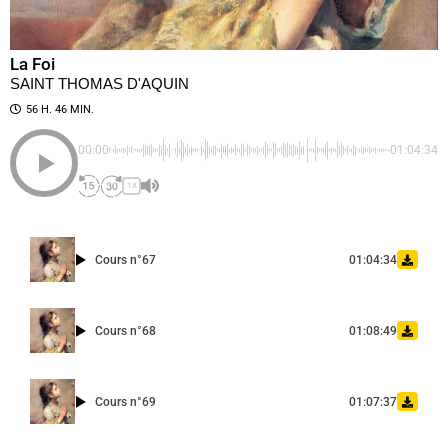
La Foi
SAINT THOMAS D'AQUIN
56 H. 46 MIN.
00:00
-01:04:34
1X
Cours n°67
01:04:34
Cours n°68
01:08:49
Cours n°69
01:07:37