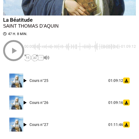
La Béatitude
SAINT THOMAS D'AQUIN
47 H. 8 MIN.
00:00
-01:09:12
1X
Cours n°25
01:09:12
Cours n°26
01:09:16
Cours n°27
01:11:46