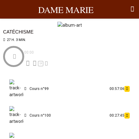
DAME MARIE
CATÉCHISME
27 H. 3 MIN.
00:00
1X
Cours n°99
00:57:06
Cours n°100
00:27:45