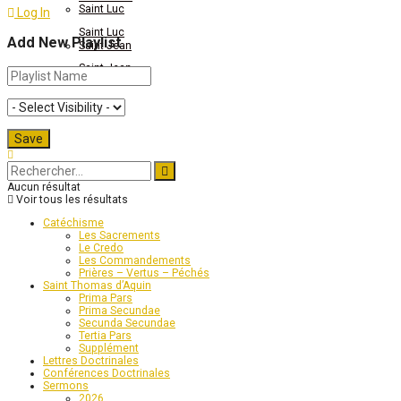
Saint Luc
Log In
Saint Luc
Add New Playlist
Saint Jean
Saint Jean
Actes du Magistère
Actes du Magistère
Aucun résultat
Voir tous les résultats
Catéchisme
Les Sacrements
Le Credo
Les Commandements
Prières – Vertus – Péchés
Saint Thomas d’Aquin
Prima Pars
Prima Secundae
Secunda Secundae
Tertia Pars
Supplément
Lettres Doctrinales
Conférences Doctrinales
Sermons
2026