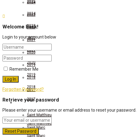
2025
2024
2024
2023
2023
Welcome Back!
2022
Login to your account below
2022
2021
2021
2020
2020
2019
Remember Me
2019
2018
2018
Forgotten Password?
2017
Retrieve your password
2017
Exégèse des Évangiles
Please enter your username or email address to reset your password.
Exégèse des Évangiles
Saint Matthieu
Saint Matthieu
Saint Marc
Saint Marc