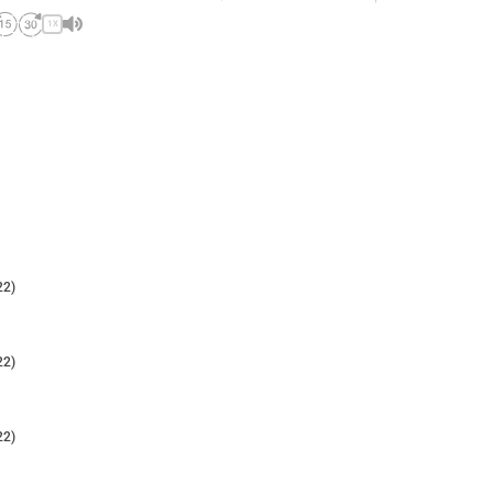
1X
22)
22)
22)