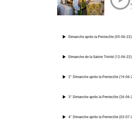
Dimanche après la Pentecôte (05-06-22)
Dimanche de la Sainte Trinité (12-06-22)
2° Dimanche après la Pentecôte (19-06-
3° Dimanche après la Pentecôte (26-06-
4° Dimanche après la Pentecôte (03-07-