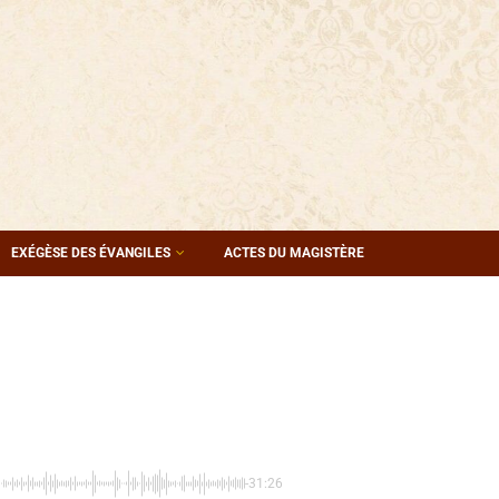
EXÉGÈSE DES ÉVANGILES
ACTES DU MAGISTÈRE
-31:26