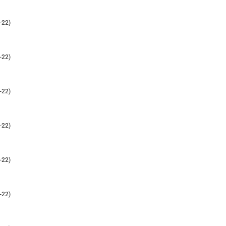
-22)
-22)
-22)
-22)
-22)
-22)