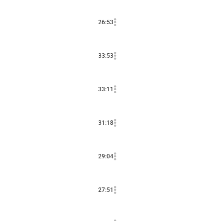
26:53
33:53
33:11
31:18
29:04
27:51