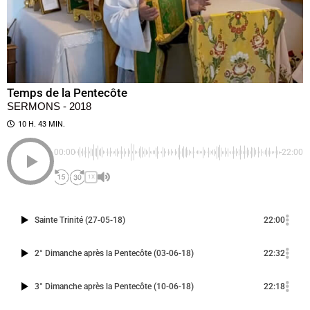
Temps de la Pentecôte
SERMONS - 2018
10 H. 43 MIN.
00:00
-22:00
1X
Sainte Trinité (27-05-18)
22:00
2° Dimanche après la Pentecôte (03-06-18)
22:32
3° Dimanche après la Pentecôte (10-06-18)
22:18