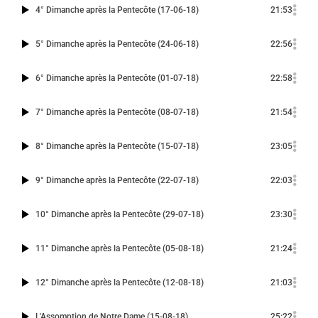
4° Dimanche après la Pentecôte (17-06-18)
21:53
5° Dimanche après la Pentecôte (24-06-18)
22:56
6° Dimanche après la Pentecôte (01-07-18)
22:58
7° Dimanche après la Pentecôte (08-07-18)
21:54
8° Dimanche après la Pentecôte (15-07-18)
23:05
9° Dimanche après la Pentecôte (22-07-18)
22:03
10° Dimanche après la Pentecôte (29-07-18)
23:30
11° Dimanche après la Pentecôte (05-08-18)
21:24
12° Dimanche après la Pentecôte (12-08-18)
21:03
L'Assomption de Notre Dame (15-08-18)
25:22