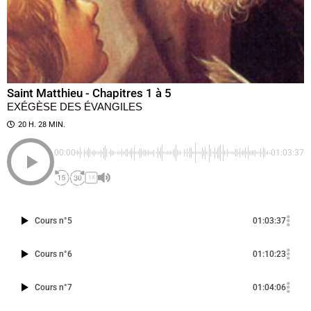
Saint Matthieu - Chapitres 1 à 5
EXÉGÈSE DES ÉVANGILES
20 H. 28 MIN.
00:00
-01:03:37
1X
Cours n°5
01:03:37
Cours n°6
01:10:23
Cours n°7
01:04:06