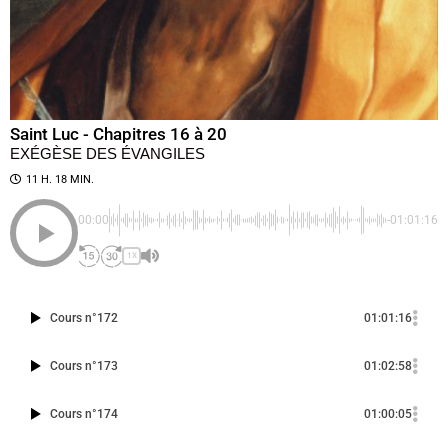
Saint Luc - Chapitres 16 à 20
EXÉGÈSE DES ÉVANGILES
11 H. 18 MIN.
00:00
-01:01:16
1X
Cours n°172
01:01:16
Cours n°173
01:02:58
Cours n°174
01:00:05