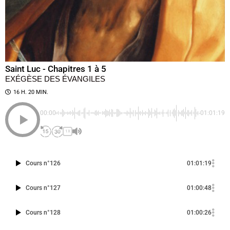
Saint Luc - Chapitres 1 à 5
EXÉGÈSE DES ÉVANGILES
16 H. 20 MIN.
00:00
-01:01:19
1X
Cours n°126
01:01:19
Cours n°127
01:00:48
Cours n°128
01:00:26