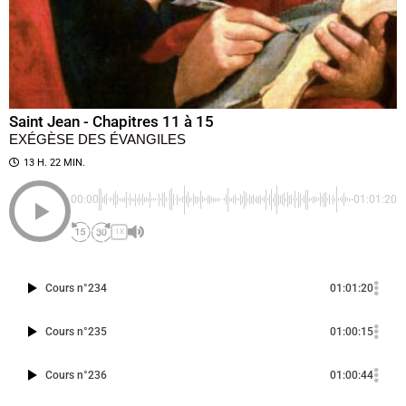
Saint Jean - Chapitres 11 à 15
EXÉGÈSE DES ÉVANGILES
13 H. 22 MIN.
00:00
-01:01:20
1X
Cours n°234
01:01:20
Cours n°235
01:00:15
Cours n°236
01:00:44