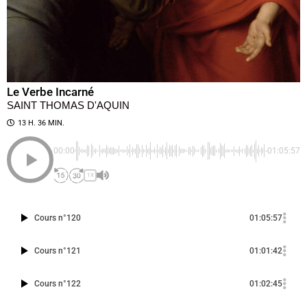
Le Verbe Incarné
SAINT THOMAS D'AQUIN
13 H. 36 MIN.
00:00
-01:05:57
1X
Cours n°120
01:05:57
Cours n°121
01:01:42
Cours n°122
01:02:45