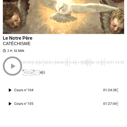
Le Notre Père
CATÉCHISME
2 H. 52 MIN.
00:00
-01:24:38
1X
Cours n°104
01:24:38
Cours n°105
01:27:04