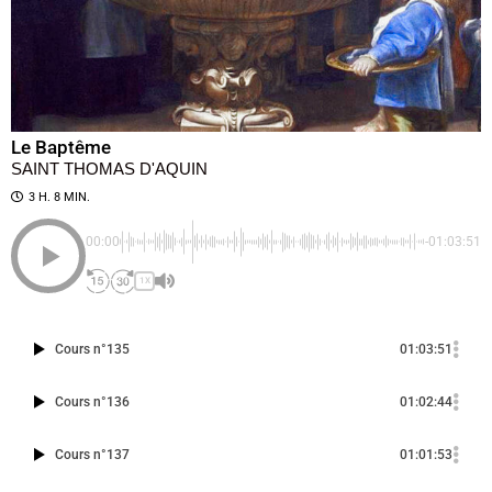
Le Baptême
SAINT THOMAS D'AQUIN
3 H. 8 MIN.
00:00
-01:03:51
1X
Cours n°135
01:03:51
Cours n°136
01:02:44
Cours n°137
01:01:53