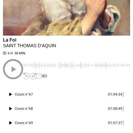
La Foi
SAINT THOMAS D'AQUIN
6 H. 58 MIN.
00:00
-01:04:34
1X
Cours n°67
01:04:34
Cours n°68
01:08:49
Cours n°69
01:07:37