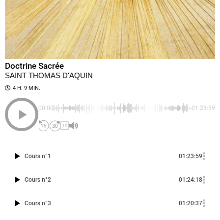
Doctrine Sacrée
SAINT THOMAS D'AQUIN
4 H. 9 MIN.
00:00
-01:23:59
1X
Cours n°1
01:23:59
Cours n°2
01:24:18
Cours n°3
01:20:37